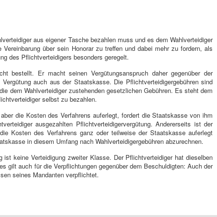
lverteidiger aus eigener Tasche bezahlen muss und es dem Wahlverteidiger
e Vereinbarung über sein Honorar zu treffen und dabei mehr zu fordern, als
ung des Pflichtverteidigers besonders geregelt.
richt bestellt. Er macht seinen Vergütungsanspruch daher gegenüber der
 Vergütung auch aus der Staatskasse. Die Pflichtverteidigergebühren sind
ls die dem Wahlverteidiger zustehenden gesetzlichen Gebühren. Es steht dem
lichtverteidiger selbst zu bezahlen.
er die Kosten des Verfahrens auferlegt, fordert die Staatskasse von ihm
verteidiger ausgezahlten Pflichtverteidigervergütung. Andererseits ist der
en die Kosten des Verfahrens ganz oder teilweise der Staatskasse auferlegt
taatskasse in diesem Umfang nach Wahlverteidigergebühren abzurechnen.
g ist keine Verteidigung zweiter Klasse. Der Pflichtverteidiger hat dieselben
ies gilt auch für die Verpflichtungen gegenüber dem Beschuldigten: Auch der
essen seines Mandanten verpflichtet.