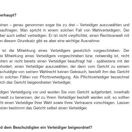
berhaupt?
einen – genau genommen sogar bis zu drei – Verteidiger auszuwählen und
eauftragen. Man spricht in einem solchen Fall von Wahlverteidigern. Der
ber auch selbst verteidigen. Er ist nicht verpflichtet, einen Rechtsanwalt mit
Von diesem Grundsatz gibt es aber eine wichtige Ausnahme:
ist die Mitwirkung eines Verteidigers gesetzlich vorgeschrieben. Der
e Mitwirkung eines Verteidigers vorgeschrieben bzw. notwendig ist, nicht
ofern er nicht bereits einen Verteidiger beauftragt hat - spätestens mit der
efordert, einen Verteidiger auszuwählen, der dann vom Gericht zu seinem
Beschuldigte von seinem Wahlrecht keinen Gebrauch, bestellt ihm das Gericht
 in solchen Fällen von Pfichtverteidigung. Als Pflichtverteidiger bezeichnet
ch das Gericht beigeordneten Verteidiger.
ndigen Verteidigung vor und wurden Sie vom Gericht aufgefordert, innerhalb
walt zu benennen, der zu Ihrem Verteidiger bestellt werden soll, so sollten
ht einen Verteidiger Ihrer Wahl sowie Ihres Vertrauens vorschlagen. Lassen
nsten bestimmt das Gericht selbst einen Verteidiger.
d dem Beschuldigten ein Verteidiger beigeordnet?