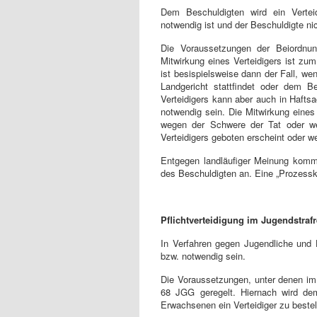
Dem Beschuldigten wird ein Verte
notwendig ist und der Beschuldigte nic
Die Voraussetzungen der Beiordnu
Mitwirkung eines Verteidigers ist zu
ist besispielsweise dann der Fall, w
Landgericht stattfindet oder dem B
Verteidigers kann aber auch in Hafts
notwendig sein. Die Mitwirkung eine
wegen der Schwere der Tat oder we
Verteidigers geboten erscheint oder we
Entgegen landläufiger Meinung kommt
des Beschuldigten an. Eine „Prozesskost
Pflichtverteidigung im Jugendstraf
In Verfahren gegen Jugendliche und 
bzw. notwendig sein.
Die Voraussetzungen, unter denen im J
68 JGG geregelt. Hiernach wird dem
Erwachsenen ein Verteidiger zu bestel