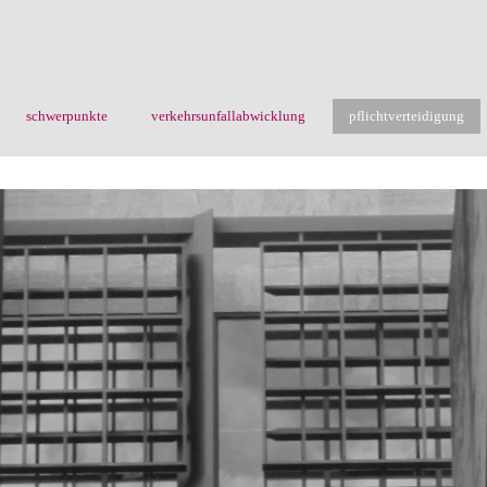
schwerpunkte
verkehrsunfallabwicklung
pflichtverteidigung