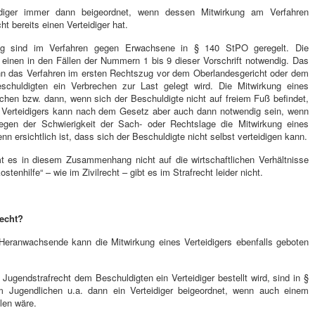
idiger immer dann beigeordnet, wenn dessen Mitwirkung am Verfahren
ht bereits einen Verteidiger hat.
ng sind im Verfahren gegen Erwachsene in § 140 StPO geregelt. Die
m einen in den Fällen der Nummern 1 bis 9 dieser Vorschrift notwendig. Das
enn das Verfahren im ersten Rechtszug vor dem Oberlandesgericht oder dem
eschuldigten ein Verbrechen zur Last gelegt wird. Die Mitwirkung eines
achen bzw. dann, wenn sich der Beschuldigte nicht auf freiem Fuß befindet,
s Verteidigers kann nach dem Gesetz aber auch dann notwendig sein, wenn
gen der Schwierigkeit der Sach- oder Rechtslage die Mitwirkung eines
nn ersichtlich ist, dass sich der Beschuldigte nicht selbst verteidigen kann.
 es in diesem Zusammenhang nicht auf die wirtschaftlichen Verhältnisse
enhilfe“ – wie im Zivilrecht – gibt es im Strafrecht leider nicht.
recht?
Heranwachsende kann die Mitwirkung eines Verteidigers ebenfalls geboten
ugendstrafrecht dem Beschuldigten ein Verteidiger bestellt wird, sind in §
 Jugendlichen u.a. dann ein Verteidiger beigeordnet, wenn auch einem
len wäre.