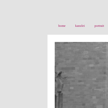
home
kanzlei
portrait